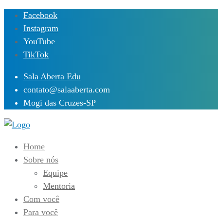
Skip
Facebook
to
Instagram
content
YouTube
TikTok
Sala Aberta Edu
contato@salaaberta.com
Mogi das Cruzes-SP
Home
Sobre nós
Equipe
Mentoria
Com você
Para você